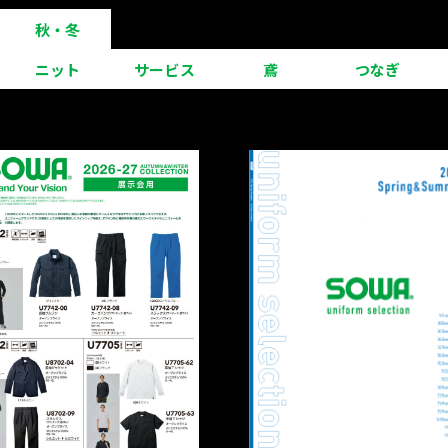
秋・冬
ニット
サービス
鳶
つなぎ