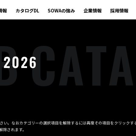
情報
カタログDL
SOWAの強み
企業情報
採用情報
B
C
A
T
A
 2026
さい。なおカテゴリーの選択項目を解除するには再度その項目をクリックす
解除されます。