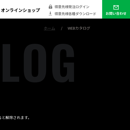
得意先様発注ログイン
オンラインショップ
得意先様各種ダウンロード
ホーム
WEBカタログ
L
O
G
ると解除されます。